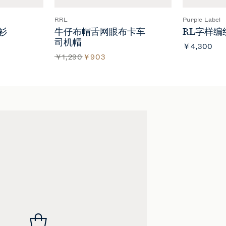
RRL
Purple Label
衫
牛仔布帽舌网眼布卡车
RL字样编
司机帽
￥4,300
￥1,290
￥903