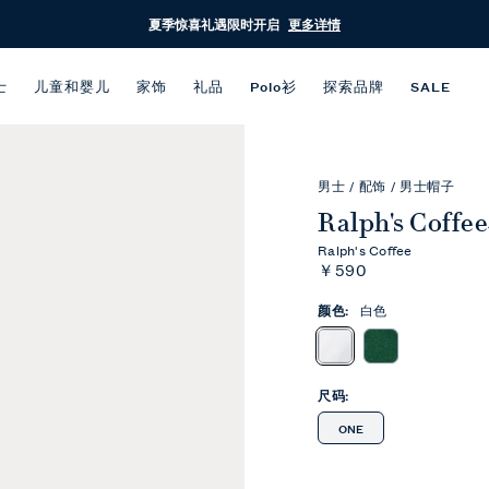
夏季惊喜礼遇限时开启
更多详情
士
儿童和婴儿
家饰
礼品
Polo衫
探索品牌
SALE
男士
/
配饰
/
男士帽子
Ralph's Cof
Ralph's Coffee
￥590
颜色:
白色
尺码:
ONE