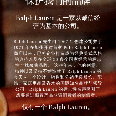
保护我们的品牌
Ralph Lauren 是一家以诚信经
营为基本的公司。
Ralph Lauren 先生自 1967 年创建公司并于
1971 年在加州开建首家 Polo Ralph Lauren
商店以来，已将企业打造成为经典美式风格
的典范以及在全球 50 多个国家经营的标志
性全球奢侈品牌。 这些年来，他的创意、
精神以及坚持不懈造就了 Ralph Lauren 的
今天 - 一个设计、销售和分销优质服饰、配
饰、家居用品及香水的国际知名品牌与领导
公司。Ralph Lauren 的标志性名声吸引了
想要通过假冒产品欺骗消费者的制假者。
仅有一个 Ralph Lauren。