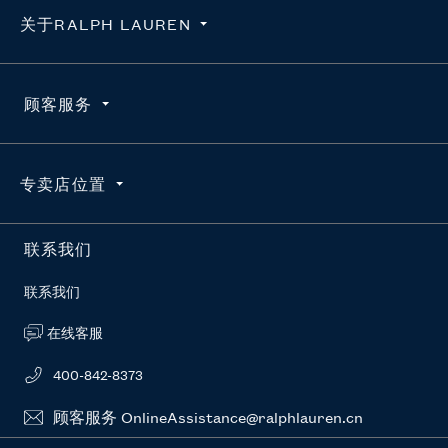
关于RALPH LAUREN
隐私政策
顾客服务
使用条款
求职咨询
订单查询
专卖店位置
维护真品
配送
官方授权平台
退货
按地区搜索
联系我们
RL新闻站
常见问题
联系我们
在线客服
400-842-8373
顾客服务 OnlineAssistance@ralphlauren.cn