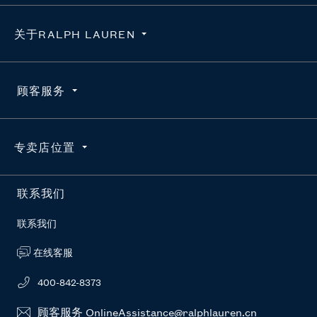
关于RALPH LAUREN
隐私政策
顾客服务
使用条款
求职咨询
订单查询
专卖店位置
维护真品
配送
官方授权平台
退货
按地区搜索
联系我们
RL新闻站
常见问题
联系我们
在线客服
400-842-8373
顾客服务 OnlineAssistance@ralphlauren.cn