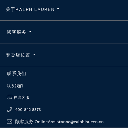
关于RALPH LAUREN
隐私政策
顾客服务
使用条款
求职咨询
订单查询
专卖店位置
维护真品
配送
官方授权平台
退货
按地区搜索
联系我们
RL新闻站
常见问题
联系我们
在线客服
400-842-8373
顾客服务 OnlineAssistance@ralphlauren.cn