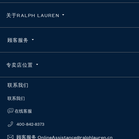
关于RALPH LAUREN
隐私政策
顾客服务
使用条款
求职咨询
订单查询
专卖店位置
维护真品
配送
官方授权平台
退货
按地区搜索
联系我们
RL新闻站
常见问题
联系我们
在线客服
400-842-8373
顾客服务 OnlineAssistance@ralphlauren.cn