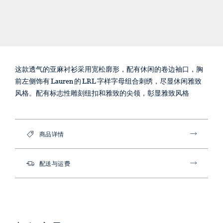
这款透气的亚麻衬衫采用宽松廓形，配有休闲的卷边袖口，胸
前左侧饰有 Lauren 的 LRL 字样字母组合刺绣，尽显休闲雅致
风格。配有标志性雕刻纽扣和雅致的尖领，彰显雅致风格
商品详情
配送与运费