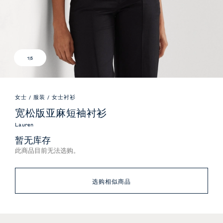
1
|
5
女士
/
服装
/
女士衬衫
宽松版亚麻短袖衬衫
Lauren
暂无库存
此商品目前无法选购。
选购相似商品