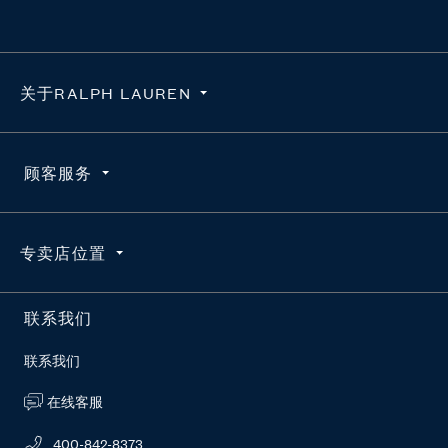
关于RALPH LAUREN
隐私政策
顾客服务
使用条款
求职咨询
订单查询
专卖店位置
维护真品
配送
官方授权平台
退货
按地区搜索
联系我们
RL新闻站
常见问题
联系我们
在线客服
400-842-8373