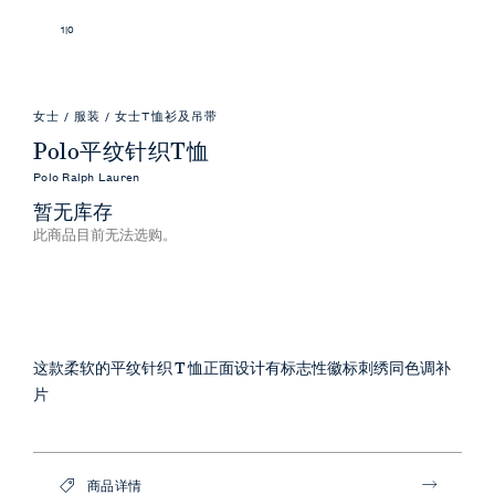
1
|
0
女士
/
服装
/
女士T恤衫及吊带
Polo平纹针织T恤
Polo Ralph Lauren
暂无库存
此商品目前无法选购。
这款柔软的平纹针织 T 恤正面设计有标志性徽标刺绣同色调补
片
商品详情