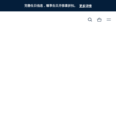
完善生日信息，臻享生日月惊喜折扣。
更多详情
热门搜索
:
流行分类