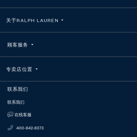
关于RALPH LAUREN
隐私政策
顾客服务
使用条款
求职咨询
订单查询
专卖店位置
维护真品
配送
官方授权平台
退货
按地区搜索
联系我们
RL新闻站
常见问题
联系我们
在线客服
400-842-8373