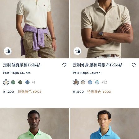
快
定制修身版棉Polo衫
定制修身版棉网眼布Polo衫
快速
速
+11
预览
预
览
Polo Ralph Lauren
Polo Ralph Lauren
+1
+12
¥1,290
特选颜色 ¥903
¥1,290
特选颜色 ¥903