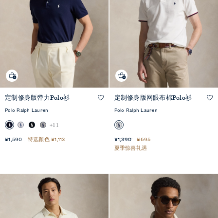
快
定制修身版弹力Polo衫
定制修身版网眼布棉Polo衫
速
+10
快速预览
预
览
Polo Ralph Lauren
Polo Ralph Lauren
+11
¥1,590
特选颜色 ¥1,113
¥1,390
¥695
夏季惊喜礼遇