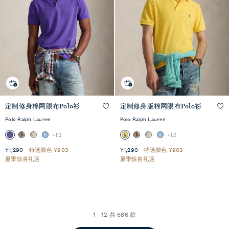
快
快
定制修身棉网眼布Polo衫
定制修身版棉网眼布Polo衫
速
速
+11
+11
预
预
览
览
Polo Ralph Lauren
Polo Ralph Lauren
+12
+12
¥1,290
特选颜色 ¥903
¥1,290
特选颜色 ¥903
夏季惊喜礼遇
夏季惊喜礼遇
1 - 12 共 686 款