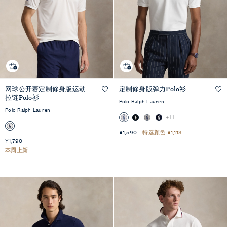
快
网球公开赛定制修身版运动
定制修身版弹力Polo衫
速
+10
快速预览
预
拉链Polo衫
览
Polo Ralph Lauren
Polo Ralph Lauren
+11
¥1,590
特选颜色 ¥1,113
¥1,790
本周上新