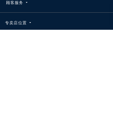
顾客服务
使用条款
求职咨询
订单查询
专卖店位置
维护真品
配送
官方授权平台
退货
按地区搜索
联系我们
RL新闻站
常见问题
联系我们
在线客服
400-842-8373
顾客服务 OnlineAssistance@ralphlauren.cn
沪公网安备 31010102005017号
沪ICP备18029615号-1
电子营业执照