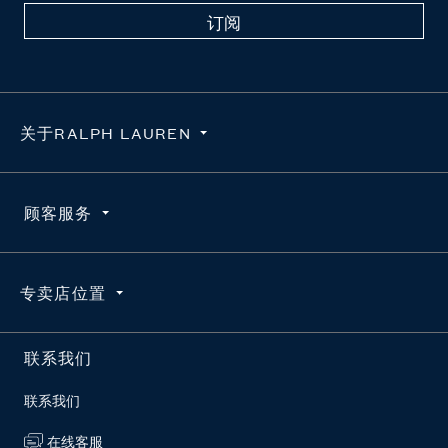
订阅
关于RALPH LAUREN
隐私政策
顾客服务
使用条款
求职咨询
订单查询
专卖店位置
维护真品
配送
官方授权平台
退货
按地区搜索
联系我们
RL新闻站
常见问题
联系我们
在线客服