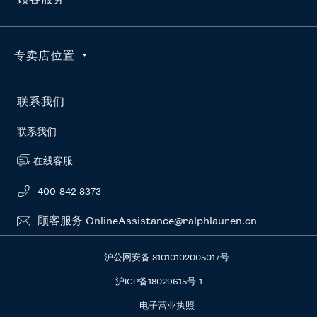
使用条款
求职咨询
订单查询
专卖店位置
维护真品
配送
官方授权平台
退货
按地区搜索
联系我们
RL新闻站
常见问题
联系我们
在线客服
400-842-8373
顾客服务 OnlineAssistance@ralphlauren.cn
沪公网安备 31010102005017号
沪ICP备18029615号-1
电子营业执照