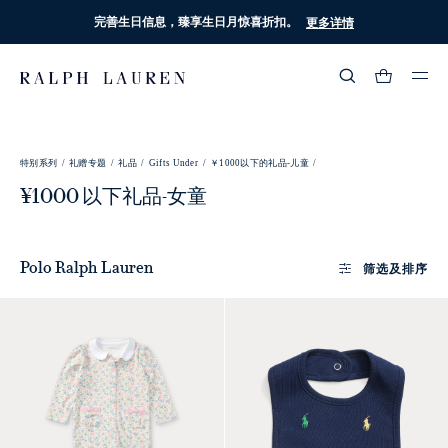
完善生日信息，臻享生日月惊喜折扣。
更多详情
热门搜索
:
特别系列 /
礼赠专题 /
礼品 /
Gifts Under /
￥1000以下的礼品-儿童 /
流行分类
¥1000 以下礼品-女童
筛选及排序
Polo Ralph Lauren