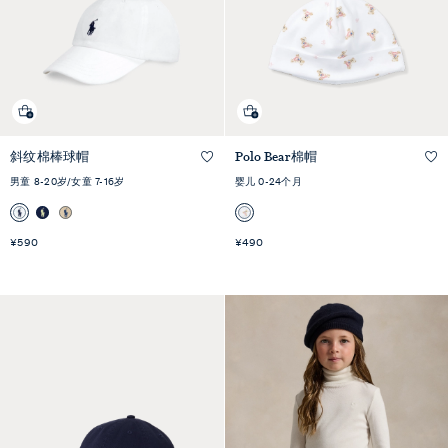
斜纹棉棒球帽
Polo Bear棉帽
快速预览
快速预览
男童 8-20岁/女童 7-16岁
婴儿 0-24个月
¥590
¥490