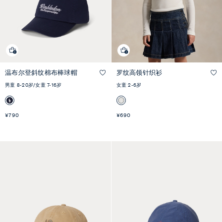
温布尔登斜纹棉布棒球帽
罗纹高领针织衫
快速预览
快速预览
男童 8-20岁/女童 7-16岁
女童 2-6岁
¥790
¥690