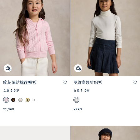
绞花编结棉连帽衫
罗纹高领针织衫
快速
快速预览
预览
女童 2-6岁
女童 7-16岁
+1
¥1,390
¥790