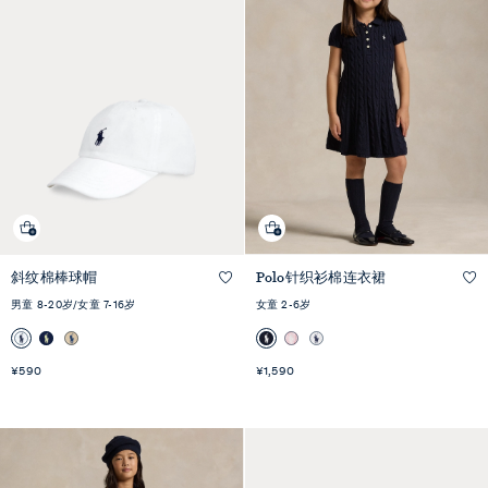
斜纹棉棒球帽
Polo针织衫棉连衣裙
快速预览
快速预览
男童 8-20岁/女童 7-16岁
女童 2-6岁
¥590
¥1,590