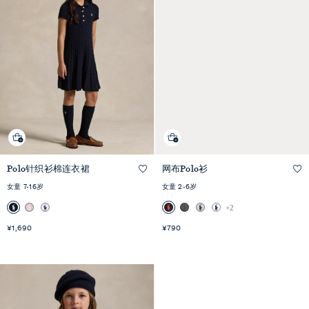
快
Polo针织衫棉连衣裙
网布Polo衫
速
+1
快速预览
预
览
女童 7-16岁
女童 2-6岁
+2
¥1,690
¥790