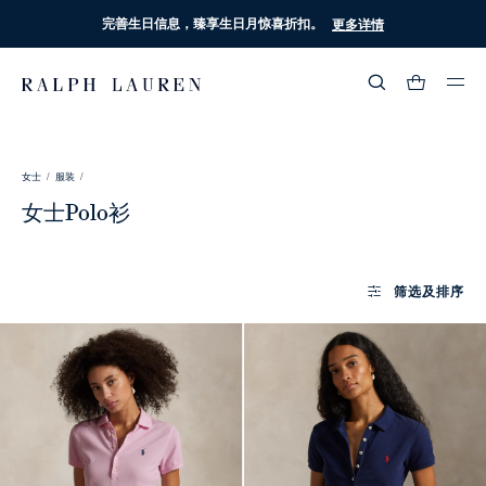
完善生日信息，臻享生日月惊喜折扣。
更多详情
热门搜索
:
女士 /
服装 /
流行分类
女士Polo衫
筛选及排序