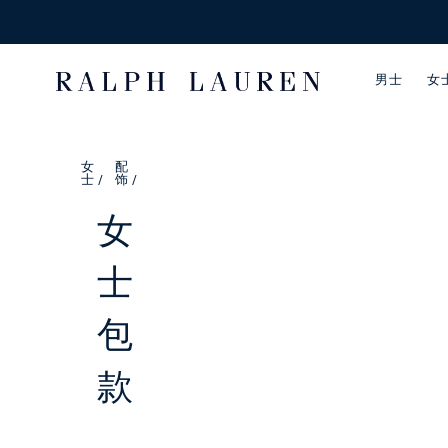
男士
女
女
配
士 /
饰 /
品牌
女
探索更多
热门搜索
服装分类
士
流行分类
配饰
包
小熊商店
款