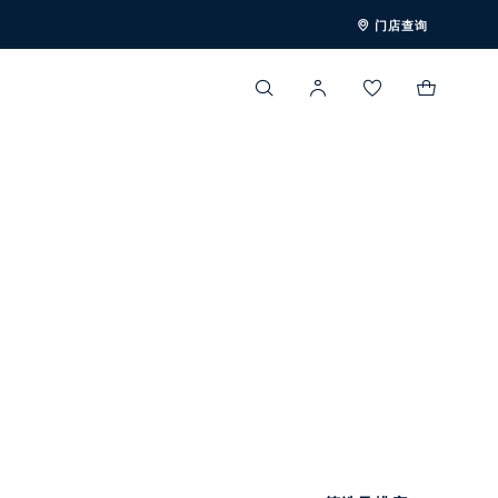
门店查询
登录
创建新账户
登录账号，即可创建清单，
商品共计：
￥0.00
并将清单保存 30 天以上。
*请输入您的手机号码
立即结算
登录/注册
*请输入密码
查看购物车
以短信验证码登录
忘记密码
保持登录状态
*必填
登录