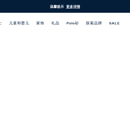
温馨提示
更多详情
士
儿童和婴儿
家饰
礼品
Polo衫
探索品牌
SALE