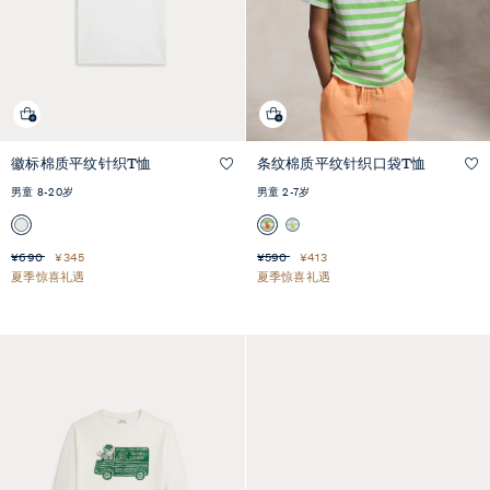
徽标棉质平纹针织T恤
条纹棉质平纹针织口袋T恤
快速预览
快速预览
男童 8-20岁
男童 2-7岁
¥690
¥345
¥590
¥413
夏季惊喜礼遇
夏季惊喜礼遇