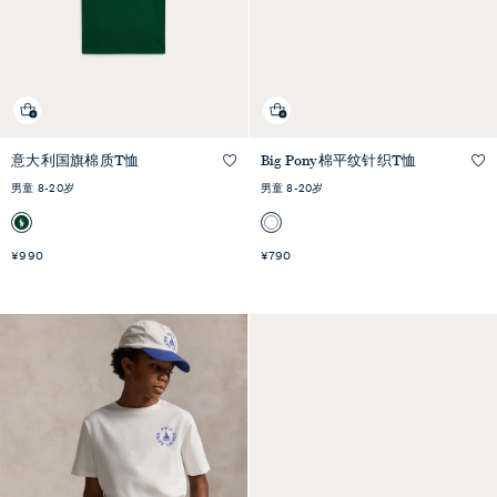
意大利国旗棉质T恤
Big Pony棉平纹针织T恤
快速预览
快速预览
男童 8-20岁
男童 8-20岁
¥990
¥790