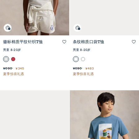
徽标棉质平纹针织T恤
条纹棉质口袋T恤
快速预览
快速预览
男童 8-20岁
男童 8-20岁
¥690
¥345
¥690
¥483
夏季惊喜礼遇
夏季惊喜礼遇