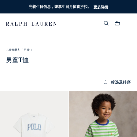
完善生日信息，臻享生日月惊喜折扣。
更多详情
热门搜索
:
儿童和婴儿 /
男童 /
流行分类
男童T恤
筛选及排序