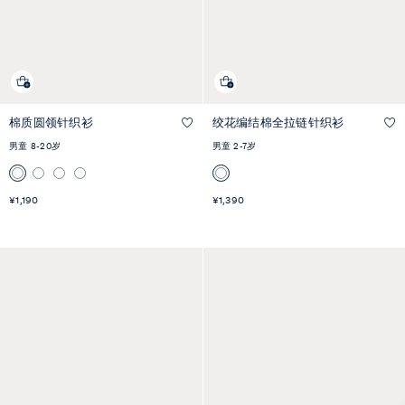
棉质圆领针织衫
绞花编结棉全拉链针织衫
快速预览
快速预览
男童 8-20岁
男童 2-7岁
¥1,190
¥1,390