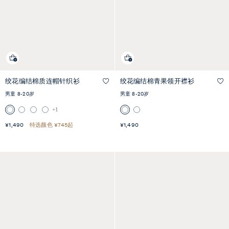
绞花编结棉质连帽针织衫
绞花编结棉青果领开襟衫
快速
快速预览
预览
男童 8-20岁
男童 8-20岁
+1
¥1,490
特选颜色 ¥745起
¥1,490