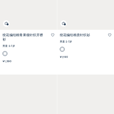
绞花编结棉青果领针织开襟
绞花编结棉质针织衫
快速预览
快速预览
衫
男童 2-7岁
男童 2-7岁
¥1,190
¥1,390