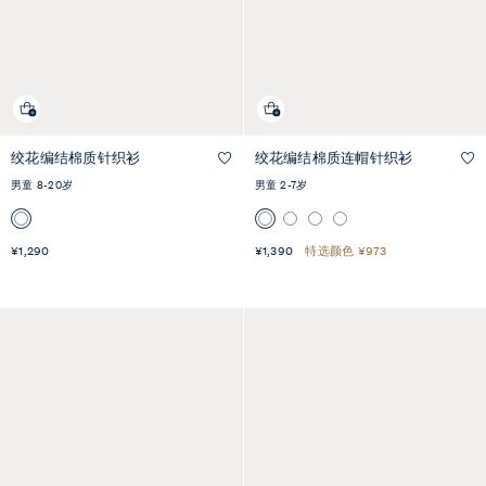
绞花编结棉质针织衫
绞花编结棉质连帽针织衫
快速预览
快速预览
男童 8-20岁
男童 2-7岁
¥1,290
¥1,390
特选颜色 ¥973