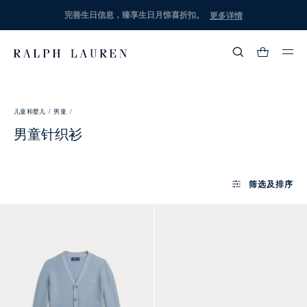
完善生日信息，臻享生日月惊喜折扣。
更多详情
热门搜索
:
儿童和婴儿 /
男童 /
流行分类
男童针织衫
筛选及排序