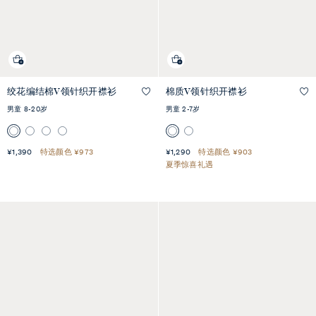
绞花编结棉V领针织开襟衫
棉质V领针织开襟衫
快速预览
快速预览
男童 8-20岁
男童 2-7岁
¥1,390
特选颜色 ¥973
¥1,290
特选颜色 ¥903
夏季惊喜礼遇