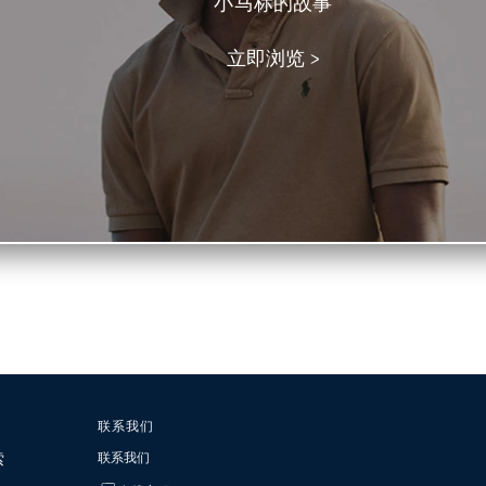
小马标的故事
立即浏览 >
联系我们
联系我们
索