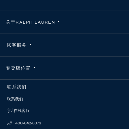
关于RALPH LAUREN
隐私政策
顾客服务
使用条款
求职咨询
订单查询
专卖店位置
维护真品
配送
官方授权平台
退货
按地区搜索
联系我们
RL新闻站
常见问题
联系我们
在线客服
400-842-8373